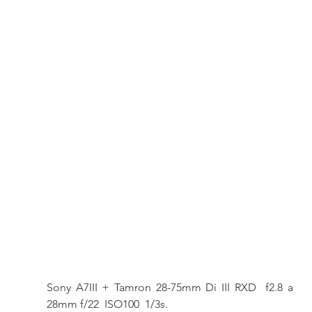
Sony A7III + Tamron 28-75mm Di III RXD  f2.8 a 
28mm f/22  ISO100  1/3s.