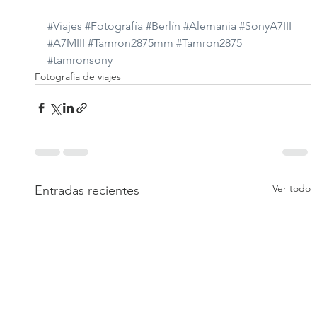
#Viajes
#Fotografía
#Berlín
#Alemania
#SonyA7III
#A7MIII
#Tamron2875mm
#Tamron2875
#tamronsony
Fotografía de viajes
Ver todo
Entradas recientes