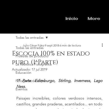
Inicio
More
Todas las entradas
Julio César Fdez
9 sept 2018
6 min de lectura
Todas las entradas
Escocia 100% en estado
Pruebas de producto
puro. (1ªParte)
La Rebotica Fotográfica
Actualizado:
17 jul 2019
Educación
1ª Parte: Edimburgo, Stirling, Inverness, Lago 
Fotografía de viajes
Ness.
Eventos
Paisajes increíbles, colores verdosos intensos, 
castillos, grandes praderas, acantilados... en todo 