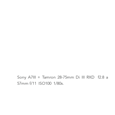
Sony A7III + Tamron 28-75mm Di III RXD  f2.8 a 
57mm f/11  ISO100  1/80s. 