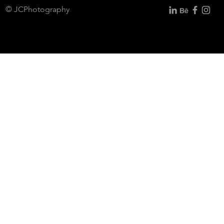
PON A DIETA EL EQUIPO
© JCPhotography
FOTOGRÁFICO