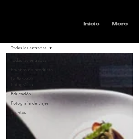
Inicio
More
Todas las entradas
Todas las entradas
Pruebas de producto
La Rebotica
Fotográfica
Educación
Fotografía de viajes
Eventos